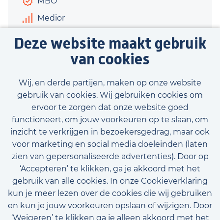
MBO
Medior
€3.400 - €3.800
Deze website maakt gebruik
40 uur
van cookies
Bekijk vacature
Wij, en derde partijen, maken op onze website
gebruik van cookies. Wij gebruiken cookies om
ervoor te zorgen dat onze website goed
functioneert, om jouw voorkeuren op te slaan, om
inzicht te verkrijgen in bezoekersgedrag, maar ook
Bekijk onze beschikbare vacatures
voor marketing en social media doeleinden (laten
zien van gepersonaliseerde advertenties). Door op
‘Accepteren’ te klikken, ga je akkoord met het
gebruik van alle cookies. In onze Cookieverklaring
kun je meer lezen over de cookies die wij gebruiken
en kun je jouw voorkeuren opslaan of wijzigen. Door
‘Weigeren’ te klikken ga je alleen akkoord met het