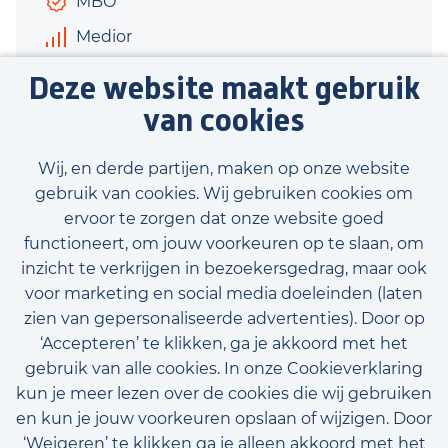
MBO
Medior
€3.400 - €3.800
Deze website maakt gebruik
40 uur
van cookies
Bekijk vacature
Wij, en derde partijen, maken op onze website
gebruik van cookies. Wij gebruiken cookies om
ervoor te zorgen dat onze website goed
functioneert, om jouw voorkeuren op te slaan, om
inzicht te verkrijgen in bezoekersgedrag, maar ook
Bekijk onze beschikbare vacatures
voor marketing en social media doeleinden (laten
zien van gepersonaliseerde advertenties). Door op
‘Accepteren’ te klikken, ga je akkoord met het
gebruik van alle cookies. In onze Cookieverklaring
kun je meer lezen over de cookies die wij gebruiken
en kun je jouw voorkeuren opslaan of wijzigen. Door
‘Weigeren’ te klikken ga je alleen akkoord met het