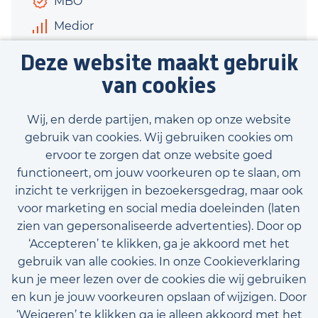
MBO
Medior
€3.400 - €3.800
Deze website maakt gebruik
40 uur
van cookies
Bekijk vacature
Wij, en derde partijen, maken op onze website
gebruik van cookies. Wij gebruiken cookies om
ervoor te zorgen dat onze website goed
functioneert, om jouw voorkeuren op te slaan, om
inzicht te verkrijgen in bezoekersgedrag, maar ook
Bekijk onze beschikbare vacatures
voor marketing en social media doeleinden (laten
zien van gepersonaliseerde advertenties). Door op
‘Accepteren’ te klikken, ga je akkoord met het
gebruik van alle cookies. In onze Cookieverklaring
kun je meer lezen over de cookies die wij gebruiken
en kun je jouw voorkeuren opslaan of wijzigen. Door
‘Weigeren’ te klikken ga je alleen akkoord met het