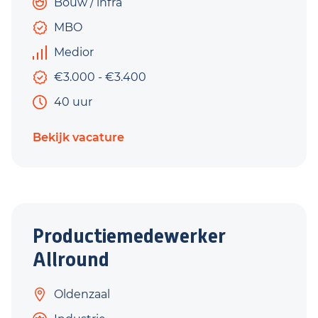
Bouw / infra
MBO
Medior
€3.000 - €3.400
40 uur
Bekijk vacature
Productiemedewerker
Allround
Oldenzaal