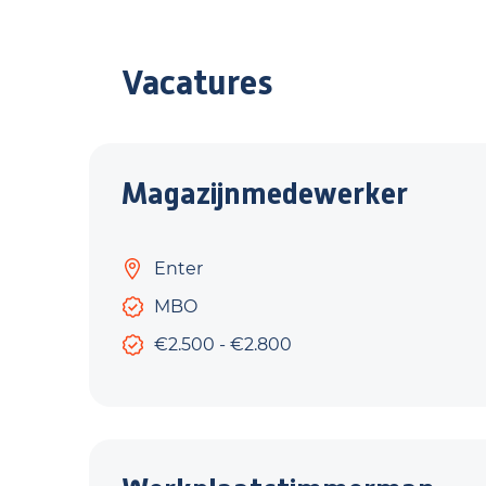
Vacatures
Magazijnmedewerker
Enter
MBO
€2.500 - €2.800