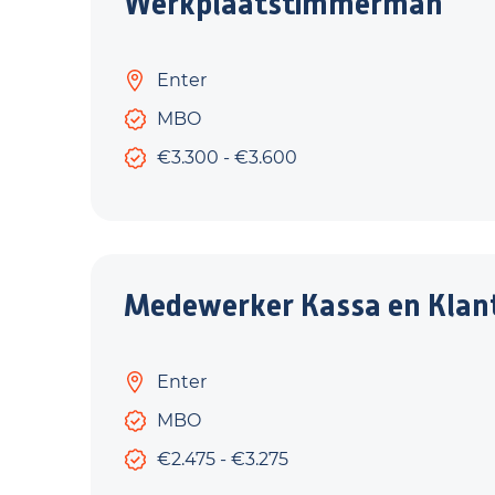
Werkplaatstimmerman
Enter
MBO
€3.300 - €3.600
Medewerker Kassa en Klan
Enter
MBO
€2.475 - €3.275