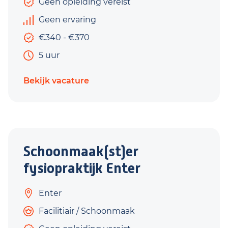
Geen opleiding vereist
Geen ervaring
€340 - €370
5 uur
Bekijk vacature
Schoonmaak(st)er
fysiopraktijk Enter
Enter
Facilitiair / Schoonmaak