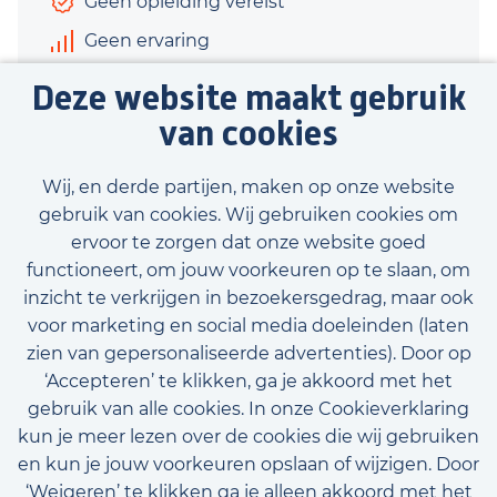
Geen opleiding vereist
Geen ervaring
€405 - €445
Deze website maakt gebruik
6 uur
van cookies
Bekijk vacature
Wij, en derde partijen, maken op onze website
gebruik van cookies. Wij gebruiken cookies om
ervoor te zorgen dat onze website goed
functioneert, om jouw voorkeuren op te slaan, om
inzicht te verkrijgen in bezoekersgedrag, maar ook
Bekijk onze beschikbare vacatures
voor marketing en social media doeleinden (laten
zien van gepersonaliseerde advertenties). Door op
‘Accepteren’ te klikken, ga je akkoord met het
gebruik van alle cookies. In onze Cookieverklaring
kun je meer lezen over de cookies die wij gebruiken
en kun je jouw voorkeuren opslaan of wijzigen. Door
‘Weigeren’ te klikken ga je alleen akkoord met het