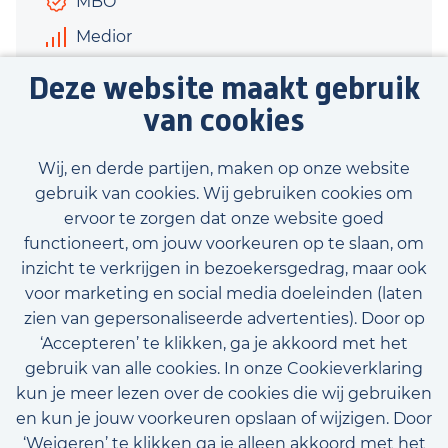
MBO
Medior
€3.400 - €3.800
Deze website maakt gebruik
40 uur
van cookies
Bekijk vacature
Wij, en derde partijen, maken op onze website
gebruik van cookies. Wij gebruiken cookies om
ervoor te zorgen dat onze website goed
functioneert, om jouw voorkeuren op te slaan, om
inzicht te verkrijgen in bezoekersgedrag, maar ook
Bekijk onze beschikbare vacatures
voor marketing en social media doeleinden (laten
zien van gepersonaliseerde advertenties). Door op
‘Accepteren’ te klikken, ga je akkoord met het
gebruik van alle cookies. In onze Cookieverklaring
kun je meer lezen over de cookies die wij gebruiken
en kun je jouw voorkeuren opslaan of wijzigen. Door
‘Weigeren’ te klikken ga je alleen akkoord met het