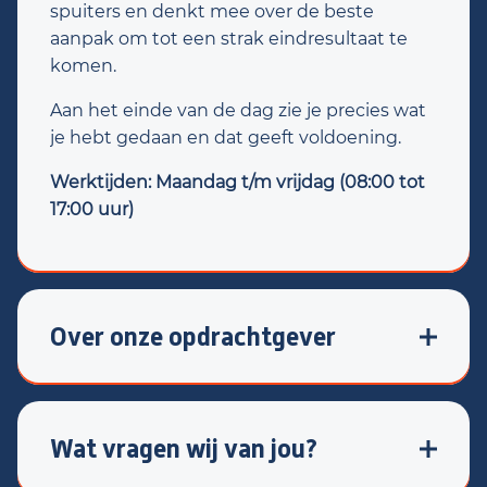
spuiters en denkt mee over de beste
aanpak om tot een strak eindresultaat te
komen.
Aan het einde van de dag zie je precies wat
je hebt gedaan en dat geeft voldoening.
Werktijden: Maandag t/m vrijdag (08:00 tot
17:00 uur)
Over onze opdrachtgever
Voor een professioneel autoschadebedrijf in
Deventer
zoeken we een
Voorbewerker
Autoschade
die graag werkt aan kwaliteit
Wat vragen wij van jou?
en trots is op zijn werk.
Ervaring als voorbewerker of in een