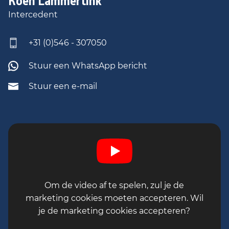
Koen
Lammertink
een bedrijf waar kwaliteit, vakmanschap en
Intercedent
werkplezier centraal staan!
🚗✨
+31 (0)546 - 307050
Stuur een WhatsApp bericht
Stuur een e-mail
Om de video af te spelen, zul je de
marketing cookies moeten accepteren. Wil
je de marketing cookies accepteren?