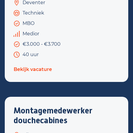
Deventer
Techniek
MBO
Medior
€3.000 - €3.700
40 uur
Bekijk vacature
Montagemedewerker
douchecabines