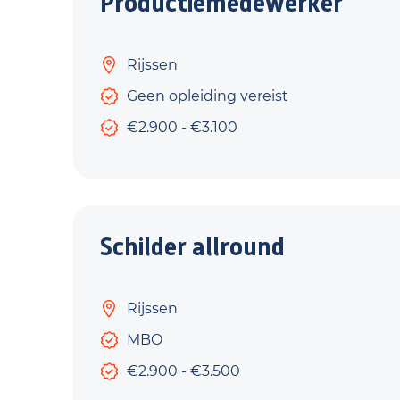
Productiemedewerker
Rijssen
Geen opleiding vereist
€2.900 - €3.100
Schilder allround
Rijssen
MBO
€2.900 - €3.500