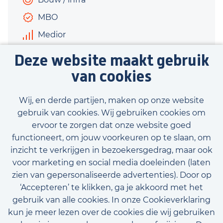
MBO
Medior
€3.500 - €5.500
Deze website maakt gebruik
40 uur
van cookies
Bekijk vacature
Wij, en derde partijen, maken op onze website
gebruik van cookies. Wij gebruiken cookies om
ervoor te zorgen dat onze website goed
functioneert, om jouw voorkeuren op te slaan, om
inzicht te verkrijgen in bezoekersgedrag, maar ook
Bekijk onze beschikbare vacatures
voor marketing en social media doeleinden (laten
zien van gepersonaliseerde advertenties). Door op
‘Accepteren’ te klikken, ga je akkoord met het
gebruik van alle cookies. In onze Cookieverklaring
kun je meer lezen over de cookies die wij gebruiken