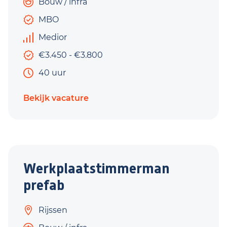
Bouw / infra
MBO
Medior
€3.450 - €3.800
40 uur
Bekijk vacature
Werkplaatstimmerman
prefab
Rijssen