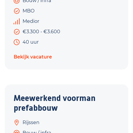
Bouw / infra
MBO
Medior
€3.300 - €3.600
40 uur
Bekijk vacature
Meewerkend voorman
prefabbouw
Rijssen
Bouw / infra