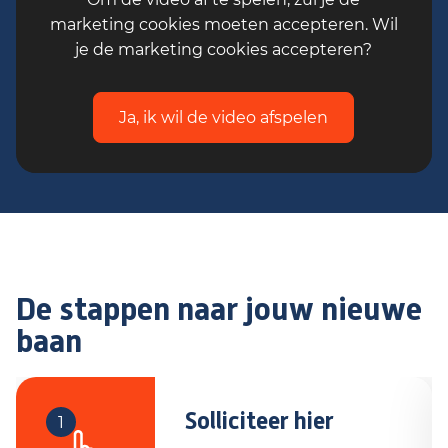
belangrijke bijdrage levert aan
marketing cookies moeten accepteren. Wil
verduurzamingsprojecten en houd je van
je de marketing cookies accepteren?
aanpakken? Dan maken wij vanuit
Koers
Oost
graag kennis met je. Reageren kan t/m
20 augustus 2026. Startdatum voor deze
Ja, ik wil de video afspelen
mooie baan als werkvoorbereider is 1
september 2026.
De stappen naar jouw nieuwe
baan
Solliciteer hier
1