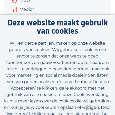
MBO
Medior
€2.900 - €3.300
Deze website maakt gebruik
40 uur
van cookies
Bekijk vacature
Wij, en derde partijen, maken op onze website
gebruik van cookies. Wij gebruiken cookies om
ervoor te zorgen dat onze website goed
functioneert, om jouw voorkeuren op te slaan, om
inzicht te verkrijgen in bezoekersgedrag, maar ook
Bekijk onze beschikbare vacatures
voor marketing en social media doeleinden (laten
zien van gepersonaliseerde advertenties). Door op
‘Accepteren’ te klikken, ga je akkoord met het
gebruik van alle cookies. In onze Cookieverklaring
kun je meer lezen over de cookies die wij gebruiken
en kun je jouw voorkeuren opslaan of wijzigen. Door
‘Weigeren’ te klikken ga je alleen akkoord met het