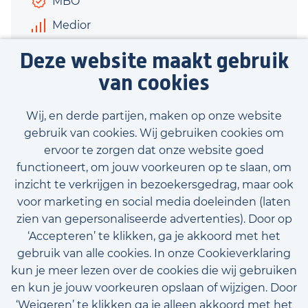
MBO
Medior
€3.400 - €3.800
Deze website maakt gebruik
40 uur
van cookies
Bekijk vacature
Wij, en derde partijen, maken op onze website
gebruik van cookies. Wij gebruiken cookies om
ervoor te zorgen dat onze website goed
functioneert, om jouw voorkeuren op te slaan, om
inzicht te verkrijgen in bezoekersgedrag, maar ook
Bekijk onze beschikbare vacatures
voor marketing en social media doeleinden (laten
zien van gepersonaliseerde advertenties). Door op
‘Accepteren’ te klikken, ga je akkoord met het
gebruik van alle cookies. In onze Cookieverklaring
kun je meer lezen over de cookies die wij gebruiken
en kun je jouw voorkeuren opslaan of wijzigen. Door
‘Weigeren’ te klikken ga je alleen akkoord met het