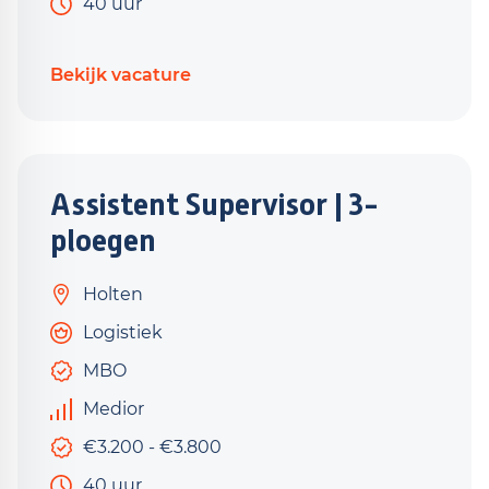
40 uur
Bekijk vacature
Assistent Supervisor | 3-
ploegen
Holten
Logistiek
MBO
Medior
€3.200 - €3.800
40 uur