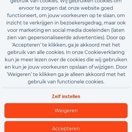
gebruik van cookies. Wij gebruiken cookies om
ervoor te zorgen dat onze website goed
functioneert, om jouw voorkeuren op te slaan, om
inzicht te verkrijgen in bezoekersgedrag, maar ook
voor marketing en social media doeleinden (laten
zien van gepersonaliseerde advertenties). Door op
‘Accepteren’ te klikken, ga je akkoord met het
gebruik van alle cookies. In onze Cookieverklaring
kun je meer lezen over de cookies die wij gebruiken
en kun je jouw voorkeuren opslaan of wijzigen. Door
‘Weigeren’ te klikken ga je alleen akkoord met het
gebruik van functionele cookies.
Algemene voorwaarden
Privacy
Downloads
Zelf instellen
Beleidsverklaring informatiebeveiliging
Cookies
Weigeren
Flexfamily
Accepteren