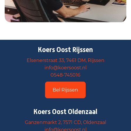
Koers Oost Rijssen
Elsenerstraat 33, 7461 DM, Rijssen
info@koersoost.nl
0548-745016
Bel Rijssen
Koers Oost Oldenzaal
Ganzenmarkt 2, 7571 CD, Oldenzaal
info@koersoost.nl