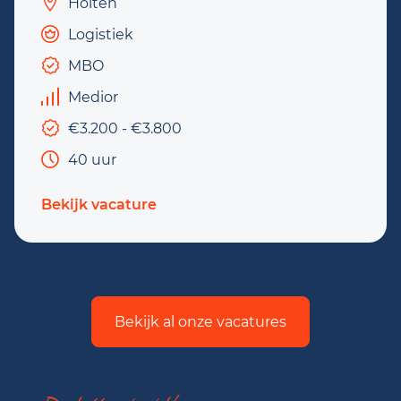
Holten
Logistiek
MBO
Medior
€3.200 - €3.800
40 uur
Bekijk vacature
Bekijk al onze vacatures