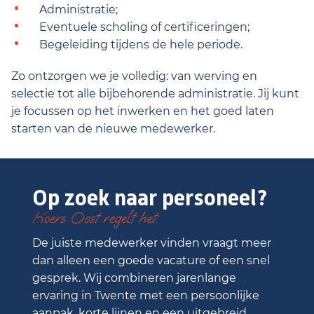
Administratie;
Eventuele scholing of certificeringen;
Begeleiding tijdens de hele periode.
Zo ontzorgen we je volledig: van werving en
selectie tot alle bijbehorende administratie. Jij kunt
je focussen op het inwerken en het goed laten
starten van de nieuwe medewerker.
Op zoek naar personeel?
Koers Oost regelt het.
De juiste medewerker vinden vraagt meer
dan alleen een goede vacature of een snel
gesprek. Wij combineren jarenlange
ervaring in Twente met een persoonlijke
aanpak, korte lijnen en een uitgebreid