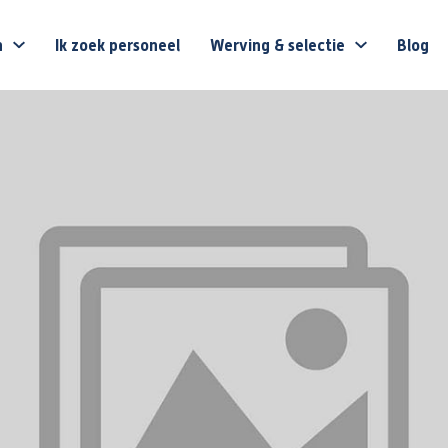
n
Ik zoek personeel
Werving & selectie
Blog