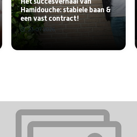
Het succesverhaal van
Hamidouche: stabiele baan &
een vast contract!
23-07-2026