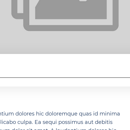
antium dolores hic doloremque quas id minima
icabo culpa. Ea sequi possimus aut debitis