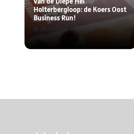
van de Diepe Hel
Holterbergloop: de Koers Oost
Business Run!
30-07-2026