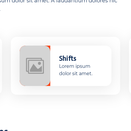
psum dolor sit amet. A laudantium dolores hic
.
Shifts
Lorem ipsum
dolor sit amet.