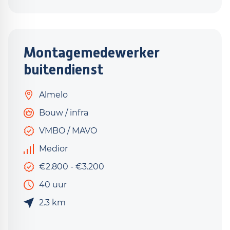
Montagemedewerker
buitendienst
Almelo
Bouw / infra
VMBO / MAVO
Medior
€2.800 - €3.200
40 uur
2.3 km