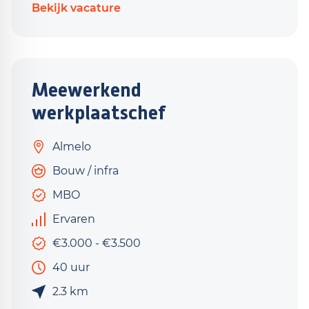
Bekijk vacature
Meewerkend
werkplaatschef
Almelo
Bouw / infra
MBO
Ervaren
€3.000 - €3.500
40 uur
2.3 km